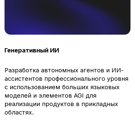
Генеративный ИИ
О
Разработка автономных агентов и ИИ-
С
ассистентов профессионального уровня
а
с использованием больших языковых
м
моделей и элементов AGI для
м
реализации продуктов в прикладных
у
областях.
п
э