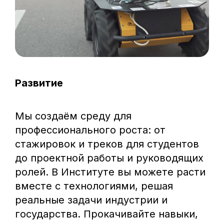
Развитие
Со
Мы создаём среду для
Ин
профессионального роста: от
но
стажировок и треков для студентов
ис
до проектной работы и руководящих
ст
ролей. В Институте вы можете расти
гд
вместе с технологиями, решая
зн
реальные задачи индустрии и
государства. Прокачивайте навыки,