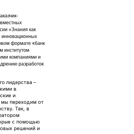
аказчик-
овместных
сии «Знания как
ма инновационных
«
новом формате
банк
м институтом
кими компаниями и
дрению разработок
го лидерства –
бкими в
ские и
 мы переходим от
ству. Так, в
ератором
торые с помощью
товых решений и