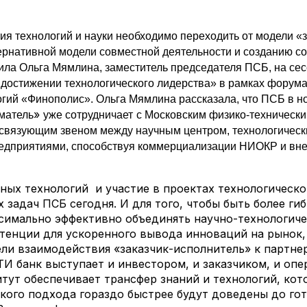
ия технологий и науки необходимо переходить от модели «з
тернативной модели совместной деятельности и созданию с
ила Ольга Мямлина, заместитель председателя ПСБ, на сес
в достижении технологического лидерства» в рамках фору
гий «Финополис». Ольга Мямлина рассказала, что ПСБ в 
»
матель
уже сотрудничает
с Московским физико-технически
 связующим звеном между научным центром, технологичес
дприятиями, способствуя коммерциализации НИОКР и вне
ных технологий и участие в проектах технологическо
 задач ПСБ сегодня. И для того, чтобы быть более ги
симально эффективно объединять научно-технологиче
тенции для ускоренного вывода инноваций на рынок,
ли взаимодействия «заказчик-исполнитель» к партнер
И банк выступает и инвестором, и заказчиком, и оп
итут обеспечивает трансфер знаний и технологий, ко
кого подхода гораздо быстрее будут доведены до го