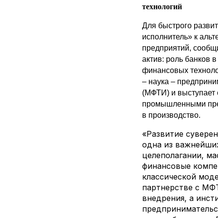
технологий
Для быстрого развит
исполнитель» к аль
предприятий, сообщ
актив: роль банков 
финансовых техноло
– наука – предприни
(МФТИ) и выступает
промышленными пре
в производство.
«Развитие суверен
одна из важнейших
целеполагании, ма
финансовые компе
классической моде
партнерстве с МФТ
внедрения, а инст
предпринимательс