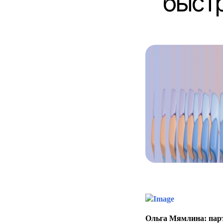
быстр
Ольга Мямлина: парт