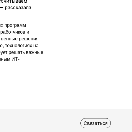
ссчитываем
— рассказала
ых программ
работчиков и
ственные решения
е, технологиях на
ирует решать важные
нным ИТ-
Связаться