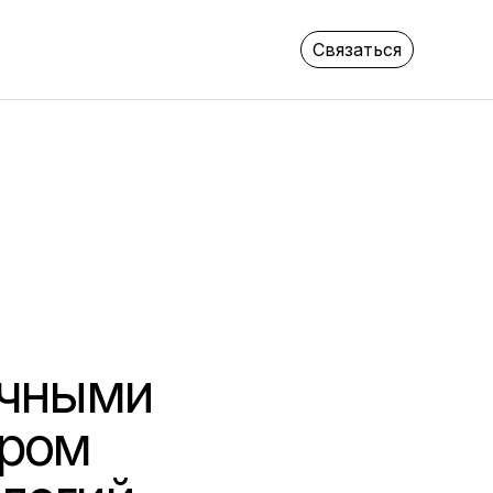
Связаться
учными
ером