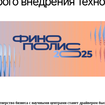
ого внедрения техн
нерство бизнеса с научными центрами станет драйвером бы