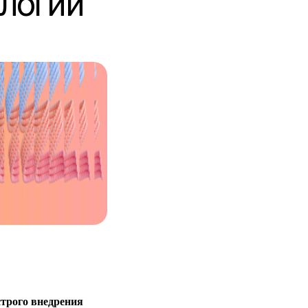
ологий
строго внедрения