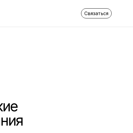
Связаться
кие
ания