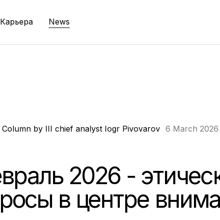
Карьера
News
Column by III chief analyst Iogr Pivovarov
6 March 2026
враль 2026 - этичес
росы в центре вним